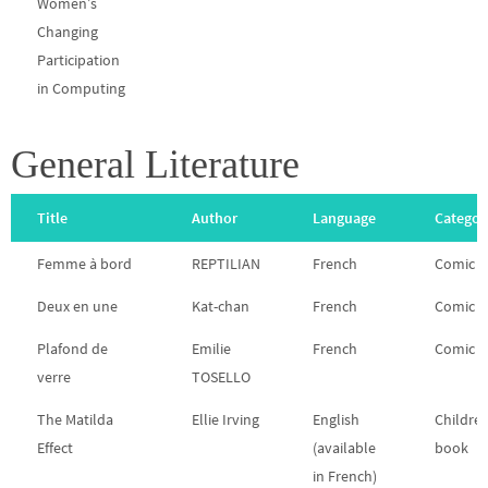
Women’s
Changing
Participation
in Computing
General Literature
Title
Author
Language
Categor
Femme à bord
REPTILIAN
French
Comic
Deux en une
Kat-chan
French
Comic
Plafond de
Emilie
French
Comic
verre
TOSELLO
The Matilda
Ellie Irving
English
Childre
Effect
(available
book
in French)