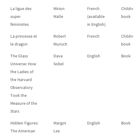
La ligue des
Mirion
French
Childre
super
Malle
(available
book
féministes
in English)
La princesse et
Robert
French
Childre
le dragon
Munsch
book
The Glass
Dava
English
Book
Universe: How
Sobel
the Ladies of
the Harvard
Observatory
Took the
Measure of the
Stars
Hidden Figures:
Margot
English
Book
The American
Lee