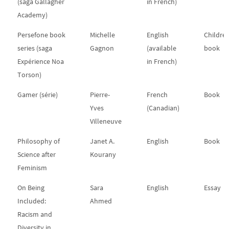
(saga Gallagher
in French)
Academy)
Persefone book
Michelle
English
Childre
series (saga
Gagnon
(available
book
Expérience Noa
in French)
Torson)
Gamer (série)
Pierre-
French
Book
Yves
(Canadian)
Villeneuve
Philosophy of
Janet A.
English
Book
Science after
Kourany
Feminism
On Being
Sara
English
Essay
Included:
Ahmed
Racism and
Diversity in