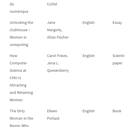
du
Collet
numérique
Unlocking the
Jane
English
Essay
clubhouse –
Margolis,
Women in
Allan Fischer
computing
How
Carol Frieze,
English
Scientifi
Computer
Jeria L.
paper
Science at
Quesenberry
CMU Is
Attracting
and Retaining
Women
The Only
Eileen
English
Book
Woman in the
Pollack
Room: Why