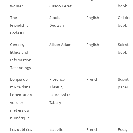
Women
Criado Perez
book
The
Stacia
English
Children
Friendship
Deutsch
book
Code #1
Gender,
Alison Adam
English
Scientifi
Ethics and
book
Information
Technology
L’enjeu de
Florence
French
Scientifi
mixité dans
Thiault,
paper
l’orientation
Laure Bolka-
vers les
Tabary
métiers du
numérique
Les oubliées
Isabelle
French
Essay