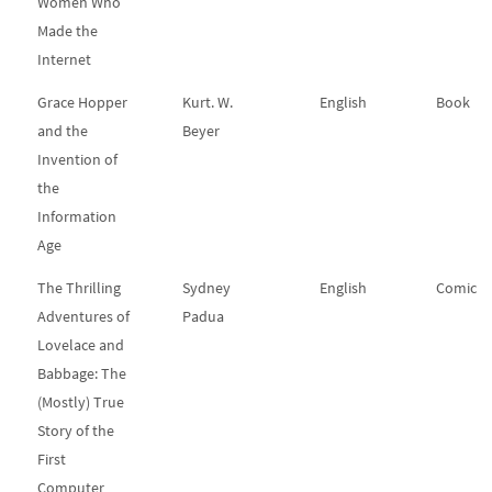
Women Who
Made the
Internet
Grace Hopper
Kurt. W.
English
Book
and the
Beyer
Invention of
the
Information
Age
The Thrilling
Sydney
English
Comic
Adventures of
Padua
Lovelace and
Babbage: The
(Mostly) True
Story of the
First
Computer