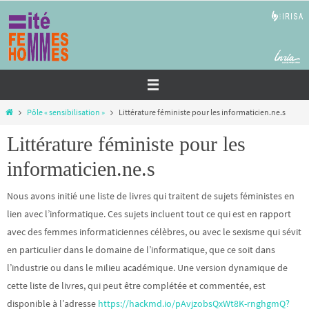
Passer
vers
le
contenu
Home
Pôle « sensibilisation »
Littérature féministe pour les informaticien.ne.s
Littérature féministe pour les
informaticien.ne.s
Nous avons initié une liste de livres qui traitent de sujets féministes en
lien avec l’informatique. Ces sujets incluent tout ce qui est en rapport
avec des femmes informaticiennes célèbres, ou avec le sexisme qui sévit
en particulier dans le domaine de l’informatique, que ce soit dans
l’industrie ou dans le milieu académique. Une version dynamique de
cette liste de livres, qui peut être complétée et commentée, est
disponible à l’adresse
https://hackmd.io/pAvjzobsQxWt8K-rnghgmQ?