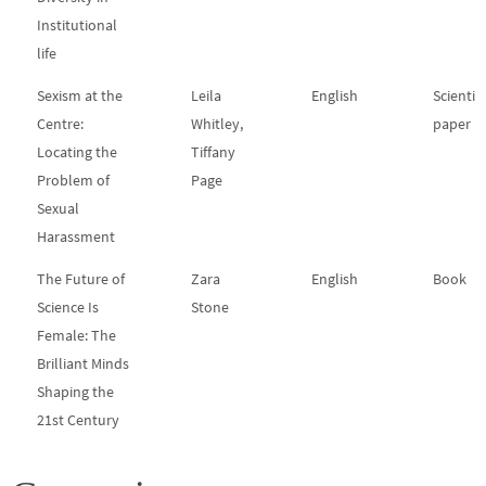
Institutional
life
Sexism at the
Leila
English
Scientifi
Centre:
Whitley,
paper
Locating the
Tiffany
Problem of
Page
Sexual
Harassment
The Future of
Zara
English
Book
Science Is
Stone
Female: The
Brilliant Minds
Shaping the
21st Century