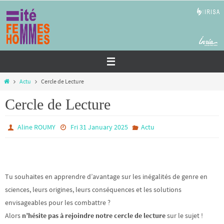
Passer
vers
le
contenu
Home
Actu
Cercle de Lecture
Cercle de Lecture
Aline ROUMY
Fri 31 January 2025
Actu
Tu souhaites en apprendre d’avantage sur les inégalités de genre en
sciences, leurs origines, leurs conséquences et les solutions
envisageables pour les combattre ?
Alors
n’hésite pas à rejoindre notre cercle de lecture
sur le sujet !